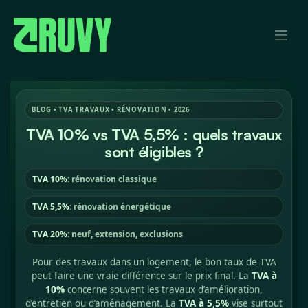
Se rendre au contenu
BLOG • TVA TRAVAUX • RÉNOVATION • 2026
TVA 10% vs TVA 5,5% : quels travaux
sont éligibles ?
TVA 10%
: rénovation classique
TVA 5,5%
: rénovation énergétique
TVA 20%
: neuf, extension, exclusions
Pour des travaux dans un logement, le bon taux de TVA
peut faire une vraie différence sur le prix final. La
TVA à
10%
concerne souvent les travaux d’amélioration,
d’entretien ou d’aménagement. La
TVA à 5,5%
vise surtout