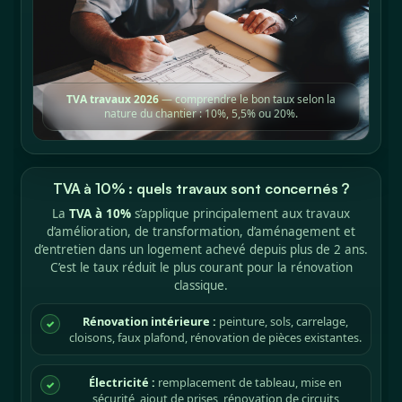
TVA travaux 2026
— comprendre le bon taux selon la
nature du chantier : 10%, 5,5% ou 20%.
TVA à 10% : quels travaux sont concernés ?
La
TVA à 10%
s’applique principalement aux travaux
d’amélioration, de transformation, d’aménagement et
d’entretien dans un logement achevé depuis plus de 2 ans.
C’est le taux réduit le plus courant pour la rénovation
classique.
Rénovation intérieure :
peinture, sols, carrelage,
✓
cloisons, faux plafond, rénovation de pièces existantes.
Électricité :
remplacement de tableau, mise en
✓
sécurité, ajout de prises, rénovation de circuits