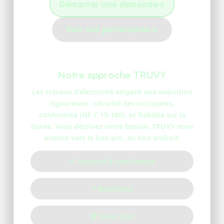
Démarrer une demande
→
Voir nos partenaires
→
Notre approche TRUVY
Les travaux d’électricité exigent une exécution
rigoureuse : sécurité des occupants,
conformité (NF C 15-100), et fiabilité sur la
durée. Vous décrivez votre besoin, TRUVY vous
oriente vers le bon pro, au bon endroit.
✅ Sécurité & conformité
⚡ Réactivité
🧾 Devis clair