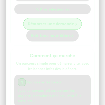
🛠️ Pros sélectionnés
Démarrer une demande
→
Voir tous les métiers
→
Comment ça marche
Un parcours simple pour démarrer vite, avec
les bonnes infos dès le départ.
1
Décrivez votre besoin
Type de travaux, pièces concernées,
urgence, contraintes (tableau, mise à la
terre, etc.).