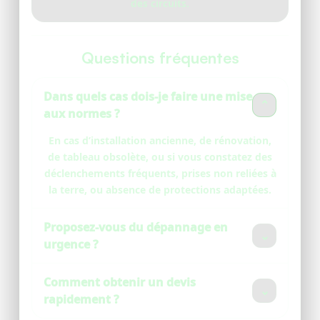
des circuits.
Questions fréquentes
Dans quels cas dois-je faire une mise
⌄
aux normes ?
En cas d’installation ancienne, de rénovation,
de tableau obsolète, ou si vous constatez des
déclenchements fréquents, prises non reliées à
la terre, ou absence de protections adaptées.
Proposez-vous du dépannage en
⌄
urgence ?
Oui, selon disponibilité locale. Le formulaire
Comment obtenir un devis
permet de qualifier l’urgence et d’accélérer la
⌄
rapidement ?
mise en relation.