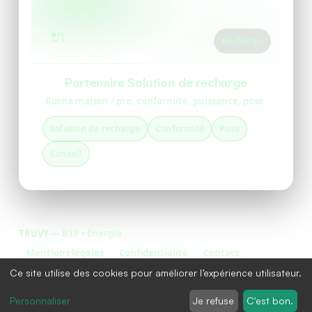
🔌
Recharge
Partenaire Solution de recharge
Borne maison / pro, conformité, puissance, pose.
Solution de recharge
Conformité
Pose
Conseil
TRUVY
— BTP • Énergie
Mentions légales
Confidentialité
Contact
Ce site utilise des cookies pour améliorer l’expérience utilisateur.
Personnaliser
Je refuse
C'est bon.