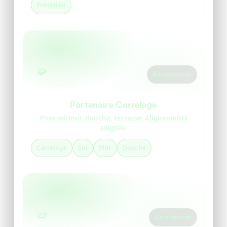
Entretien
🧩
Revêtement
Partenaire Carrelage
Pose sol/mur, douche, terrasse. Alignements
soignés.
Carrelage
Sol
Mur
Douche
🧱
Gros œuvre