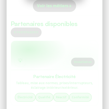
Voir les métiers
→
Partenaires disponibles
8 PARTENAIRES
💡
Installation
Partenaire Électricité
Tableau, mise aux normes, prises/interrupteurs,
éclairage intérieur/extérieur.
Électricité
Qualifié
Réactif
Conformité