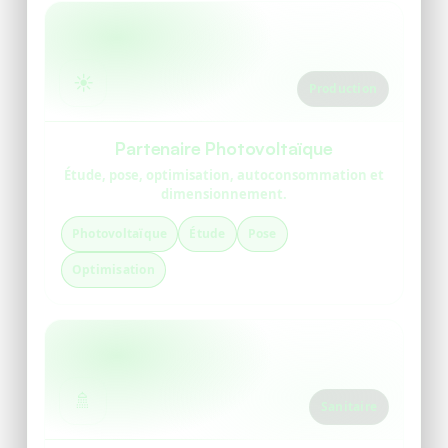
☀️
Production
Partenaire Photovoltaïque
Étude, pose, optimisation, autoconsommation et
dimensionnement.
Photovoltaïque
Étude
Pose
Optimisation
🚿
Sanitaire