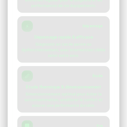
entretien régulier pour la longévité et les
performances de vos équipements.
⚡
Dépannage
Dépannage rapide & efficace
Diagnostic en cas de panne ou
dysfonctionnement, avec intervention ciblée
selon votre zone.
📏
Étude
Étude thermique & dimensionnement
Dimensionnement optimal pour éviter la
surconsommation, améliorer le confort et
assurer une performance durable.
🏢
Pro