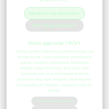
Démarrer une demande
→
Voir nos partenaires
→
Notre approche TRUVY
Un bon confort thermique commence par une
bonne écoute : nous analysons votre besoin
(pièces, isolation, contraintes techniques,
budget, usage été/hiver), puis nous vous
orientons vers un professionnel fiable et
proche de chez vous. Objectif : performance,
transparence et fiabilité — jusqu’à la mise en
service.
✅ Professionnels qualifiés