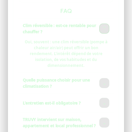
FAQ
Clim réversible : est-ce rentable pour
⌄
chauffer ?
Oui, souvent : une clim réversible (pompe à
chaleur air/air) peut offrir un bon
rendement. L’intérêt dépend de votre
isolation, de vos habitudes et du
dimensionnement.
Quelle puissance choisir pour une
⌄
climatisation ?
La puissance dépend des volumes, de
l’isolation, de l’exposition et du nombre de
L’entretien est-il obligatoire ?
⌄
pièces. Une étude/dimensionnement évite
le surdimensionnement (confort + conso).
Même quand il n’est pas strictement
TRUVY intervient sur maison,
“obligatoire” selon votre équipement,
⌄
appartement et local professionnel ?
l’entretien est fortement recommandé pour