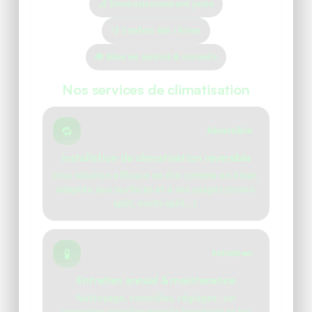
📐 Dimensionnement juste
💨 Confort été / hiver
🧰 Mise en service & conseils
Nos services de climatisation
🔁
Réversible
Installation de climatisation réversible
Une solution efficace en été comme en hiver,
adaptée aux surfaces et à vos usages (mono-
split, multi-split…).
🧪
Entretien
Entretien annuel & maintenance
Nettoyage, contrôles, réglages : un