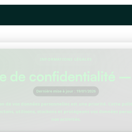
Devis
À propos
Articles
INFORMATIONS LÉGALES
ue de confidentialité
Dernière mise à jour : 19/01/2026
on de vos données personnelles est une priorité. Cette poli
ctons, utilisons, stockons et protégeons vos données perso
nos activités.