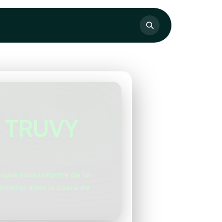
 – TRUVY
tique vous informe de la
nnelles dans le cadre de