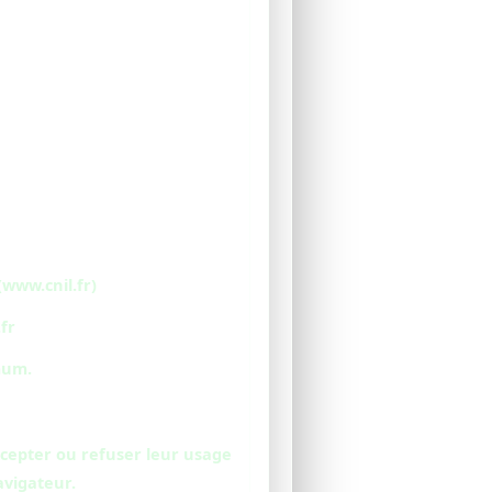
www.cnil.fr)
fr
mum.
ccepter ou refuser leur usage
avigateur.