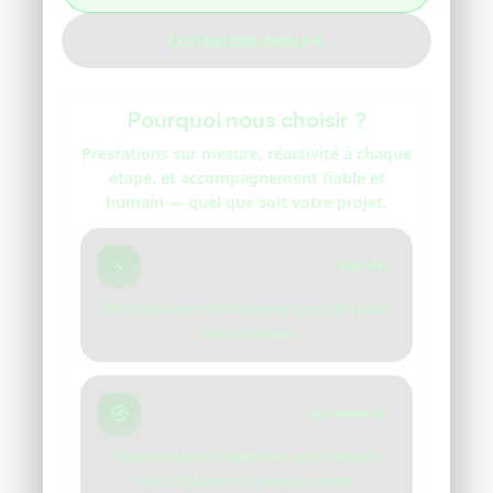
Contactez-nous
→
Pourquoi nous choisir ?
Prestations sur mesure, réactivité à chaque
étape, et accompagnement fiable et
humain — quel que soit votre projet.
⚡
Rapide
Des réponses efficaces et un suivi clair,
sans friction.
🧭
Sur-mesure
Des solutions adaptées aux besoins
spécifiques de chaque projet.