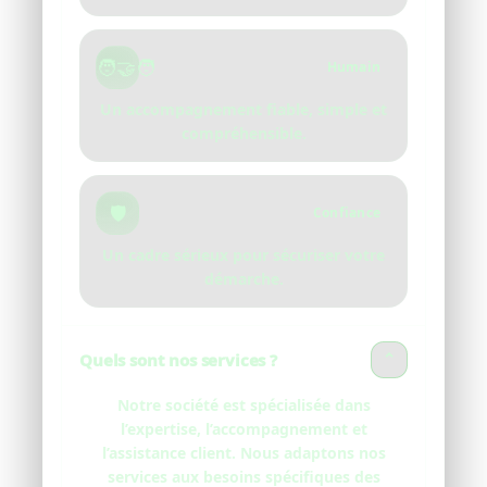
🧑‍🤝‍🧑
Humain
Un accompagnement fiable, simple et
compréhensible.
🛡️
Confiance
Un cadre sérieux pour sécuriser votre
démarche.
Quels sont nos services ?
⌄
Notre société est spécialisée dans
l’expertise, l’accompagnement et
l’assistance client. Nous adaptons nos
services aux besoins spécifiques des