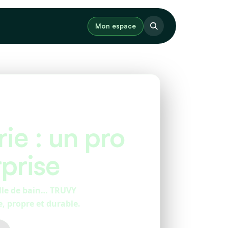
Mon espace
e : un pro
rprise
alle de bain… TRUVY
, propre et durable.