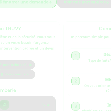
Démarrer une demande
→
Voir nos partenaires
→
he TRUVY
Comm
giène et de la sécurité. Nous vous
Un parcours simple pou
 selon votre besoin (urgence,
intervention cadrée et un devis
Déc
1
Type de fuite
💧 Recherche de fuite
🧾 Devis transparent
Mis
2
On vous oriente
omberie
ré
🔎
I
Fuite
3