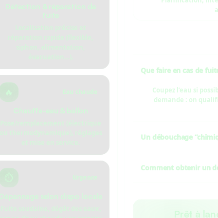
Planification, int
Détection & réparation de
a
fuite
Localisation précise et
réparation rapide (flexible,
siphon, alimentation,
évacuation…).
Que faire en cas de fuit
Coupez l’eau si possi
🔥
Eau chaude
demande : on qualifi
Chauffe-eau & ballon
Pose/remplacement (électrique
ou thermodynamique), réglages
Un débouchage “chimiq
et mise en service.
Pas toujours : ça peut 
vrai problème. Un pro
Comment obtenir un dev
⏱️
Urgence
Via le formulaire : plu
Dépannage selon dispo locale
symptômes, urgence, plu
Fuite soudaine, dégât des eaux,
Prêt à la