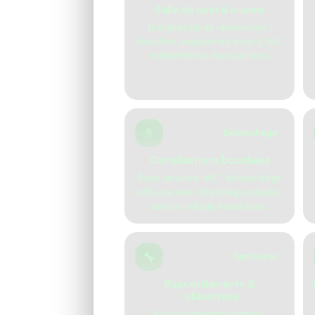
Salle de bain & cuisine
Installation et rénovation :
douches, baignoires, éviers, WC,
robinetterie, évacuations.
🚿
Débouchage
Canalisations bouchées
Évier, douche, WC : débouchage
efficace avec l’outillage adapté,
sans bricolage hasardeux.
🔧
Sanitaires
Raccordements &
robinetterie
Raccordements propres,