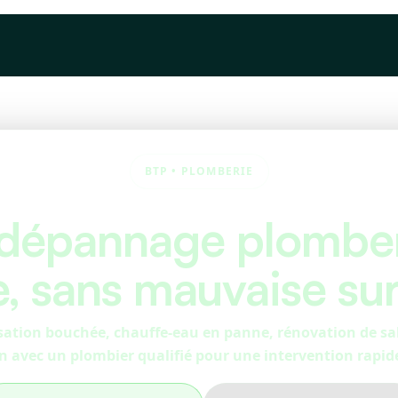
Devis
À propos
Articles
BTP • PLOMBERIE
 dépannage plomberi
e, sans mauvaise su
isation bouchée, chauffe-eau en panne, rénovation de s
n avec un plombier qualifié pour une intervention rapide