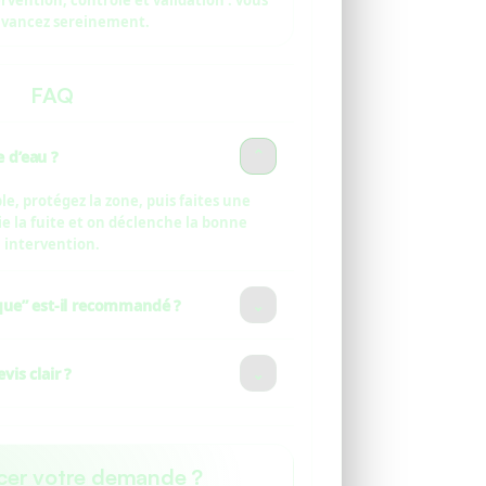
ervention, contrôle et validation : vous
vancez sereinement.
FAQ
e d’eau ?
⌄
ble, protégez la zone, puis faites une
e la fuite et on déclenche la bonne
intervention.
ue” est-il recommandé ?
⌄
abîmer les canalisations ou masquer le
 intervient avec l’outillage adapté.
is clair ?
⌄
s votre description est précise photos,
s le chiffrage est rapide et pertinent.
ncer votre demande ?