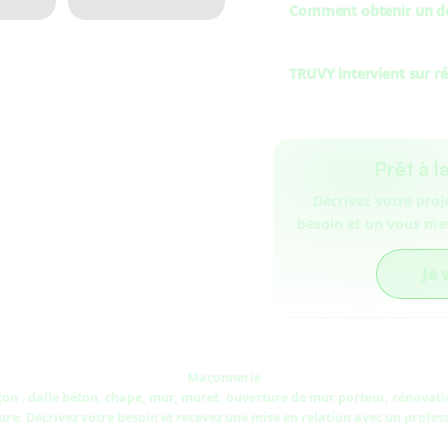
coffrage, ferraillage) 
Comment obtenir un dev
est aussi à pren
Donnez un maximum d’i
accès). Plus la demande 
TRUVY intervient sur ré
Oui : du petit ouvra
structurant (dalle
part
Prêt à l
Décrivez votre proj
besoin et on vous me
Je 
Maçonnerie
n : dalle béton, chape, mur, muret, ouverture de mur porteur, rénovati
ure. Décrivez votre besoin et recevez une mise en relation avec un profes