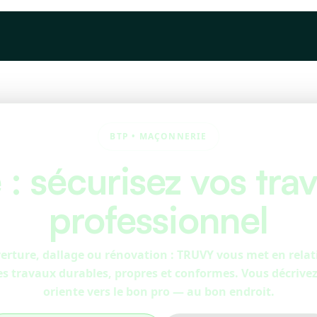
Devis
À propos
Articles
BTP • MAÇONNERIE
: sécurisez vos tra
professionnel
erture, dallage ou rénovation : TRUVY vous met en rela
s travaux durables, propres et conformes. Vous décrivez 
oriente vers le bon pro — au bon endroit.