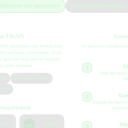
Démarrer une demande
→
Voir nos partenaires
→
he TRUVY
Comm
 choix technique mal évalué peut
Un parcours simple pour
oin (surfaces, contraintes, accès,
e), puis on vous met en relation
 votre chantier.
Dé
1
Type de travaux
lair
🧱 Travaux durables
con
nseils
Qual
2
Analyse des besoins
 maçonnerie
(matéria
🧱
Pla
rture
Dallage
3