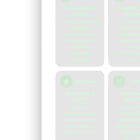
Murs, cloisons,
Ouverture
murets
porteu
Création ou reprise
Créatio
de murs
d’ouvert
porteurs/non
(porte/fen
porteurs, murets,
avec renf
clôtures et
adapté
ouvrages
(linteau/IPN)
maçonnés.
étude.
🏠
🏗️
Rénovation
Exté
Rénovation &
Terrasse, se
reprises
escalie
Réparation
Ouvrag
fissures, reprises
extérieur
de maçonnerie,
terrasse b
seuils, appuis,
marches, esc
petites structures.
aménagem
maçonné