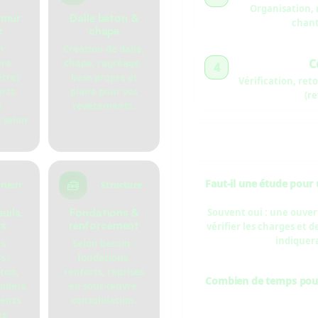
Organisation, 
 mur
Dalle béton &
chant
r
chape
n
Création de dalle,
C
ure
chape, ragréage :
4
être)
base propre et
Vérification, reto
orts
plane pour vos
(r
s
revêtements.
 selon
🧰
Faut-il une étude pour
rieur
Structure
uils,
Fondations &
Souvent oui : une ouve
rs
renforcement
vérifier les charges et 
indiquera
es
Selon besoin :
s :
fondations,
éton,
renforts, reprises
Combien de temps pour 
aliers,
en sous-œuvre,
ents
consolidation.
Cela dépend de la surf
s.