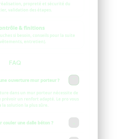
réalisation, propreté et sécurité du
ier, validation des étapes.
ontrôle & finitions
uches si besoin, conseils pour la suite
evêtements, entretien).
FAQ
 une ouverture mur porteur ?
⌄
rture dans un mur porteur nécessite de
de prévoir un renfort adapté. Le pro vous
 la solution la plus sûre.
couler une dalle béton ?
⌄
ace, de la préparation (terrassement,