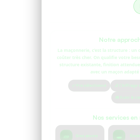
Notre approc
La maçonnerie, c’est la structure : un
coûter très cher. On qualifie votre bes
structure existante, finition attendu
avec un maçon adapté à
✅ Pro sélectionné
📐 Chiffrage c
🧰 Suivi & co
Nos services en
🧱
🕳️
Gros œuvre
Ouve