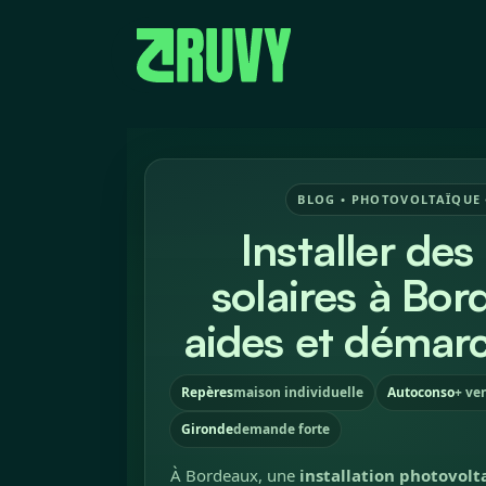
Nos métiers
BLOG • PHOTOVOLTAÏQUE 
Installer de
solaires à Bord
aides et démar
Repères
maison individuelle
Autoconso
+ ve
Gironde
demande forte
À Bordeaux, une
installation photovolt