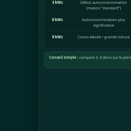
3 kWc
Début autoconsommation
(maison “standard”)
6 kWc
Autoconsommation plus
significative
9 kWc
Conso élevée / grande toiture
Conseil simple :
compare 2–3 devis sur le péri