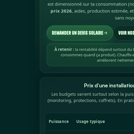
est dimensionné sur ta consommation (no
prix 2026
, aides, production estimée, e
sans noye
Demander un devis solaire
Voir no
À retenir :
la rentabilité dépend surtout du
consommes quand ça produit). Chauffe-ea
améliorent nettement
Prix d’une installat
Les budgets varient surtout selon la puiss
(monitoring, protections, coffrets). En prat
Puissance
Usage typique