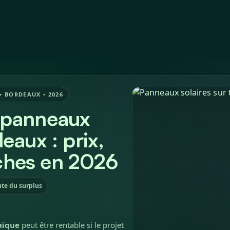
Devis
À propos
Articles
• BORDEAUX • 2026
s panneaux
eaux : prix,
ches en 2026
nte du surplus
aïque
peut être rentable si le projet