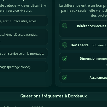
le : étude → devis détaillé →
La différence entre un bon pr
 en service → suivi.
panneaux seuls : elle vient
des protec
 état, surface utile, accès.
✓
Références locales
, schéma, délais, garanties,
.
✓
Devis cadré
: inclus/excl
se en service selon le montage.
✓
Dimensionnemen
sage (pilotage conso).
✓
Assurance
Questions fréquentes à Bordeaux