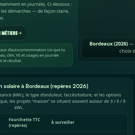
tamment en journée). Ci-dessous :
t les démarches — de façon claire,
r.
s métiers
Bordeaux (2026)
— r
 taux d’autoconsommation (ce que tu
choix d
u, clim, VE et usages en journée
 le résultat.
ion solaire à Bordeaux (repères 2026)
ance (kWc), le type d’onduleur, l’accès/toiture, et les options
ique, les projets “maison” se situent souvent autour de 3 / 6 / 9
kWc.
Fourchette TTC
À surveiller
(repères)