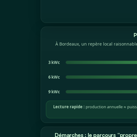
P
À Bordeaux, un repère local raisonnable
3 kWc
6 kWc
9 kWc
Lecture rapide :
production annuelle ≈ puissa
Démarches : le parcours “propre