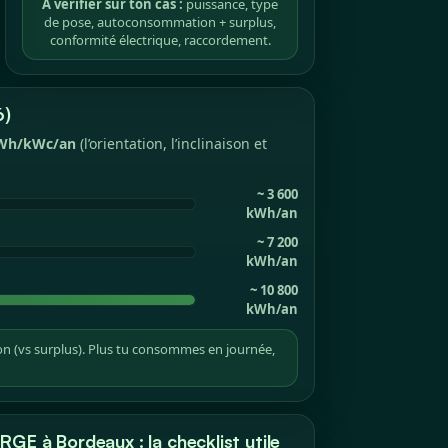
À vérifier sur ton cas :
puissance, type
de pose, autoconsommation + surplus,
conformité électrique, raccordement.
6)
 kWh/kWc/an
(l’orientation, l’inclinaison et
~ 3 600
kWh/an
~ 7 200
kWh/an
~ 10 800
kWh/an
n (vs surplus). Plus tu consommes en journée,
 RGE à Bordeaux : la checklist utile