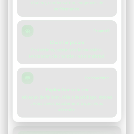
chaleur, condensation, exigences de
performance.
🧼
Propreté
Chantier propre
Protections, gestion de la poussière,
évacuation : le chantier reste maîtrisé.
💬
Transparence
Explications claires
Niveaux de finition, délais de séchage, étapes
: vous savez exactement à quoi vous
attendre.