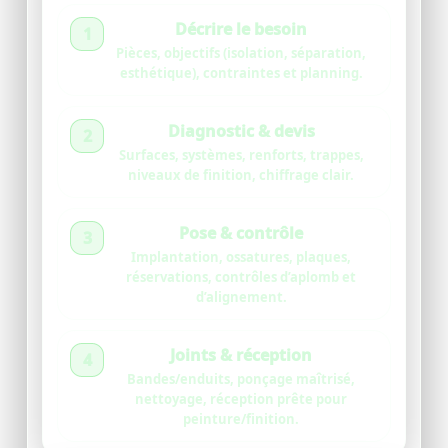
Décrire le besoin
1
Pièces, objectifs (isolation, séparation,
esthétique), contraintes et planning.
Diagnostic & devis
2
Surfaces, systèmes, renforts, trappes,
niveaux de finition, chiffrage clair.
Pose & contrôle
3
Implantation, ossatures, plaques,
réservations, contrôles d’aplomb et
d’alignement.
Joints & réception
4
Bandes/enduits, ponçage maîtrisé,
nettoyage, réception prête pour
peinture/finition.