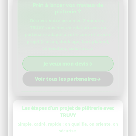
Prêt à lancer vos travaux de
plâtrerie ?
Décrivez votre besoin en 2 minutes :
TRUVY vous met en relation avec un
partenaire adapté à votre zone et à votre
projet (cloison, doublage, faux plafond,
rénovation, isolation…).
Je veux mon devis
→
Voir tous les partenaires
→
Les étapes d’un projet de plâtrerie avec
TRUVY
Simple, cadré, rapide : on qualifie, on oriente, on
sécurise.