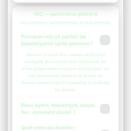
FAQ — partenaires plâtrerie
Les questions qui reviennent le plus souvent.
Pourquoi voit-on parfois les
⌄
bandes/joints après peinture ?
Souvent à cause d’un niveau de finition
inadapté, d’un enduit mal tiré/poncé, ou
d’une préparation peinture insuffisante. Un
bon partenaire annonce le niveau de
finition attendu (prêt à peindre) et maîtrise
les étapes.
Placo hydro, acoustique, coupe-
⌄
feu : comment choisir ?
On choisit selon la pièce et les contraintes :
Quel ordre de chantier :
humidité (SDB), bruit (chambres/bureaux),