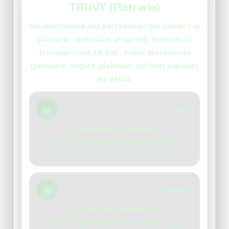
TRUVY (Plâtrerie)
On sélectionne des partenaires qui cadrent la
plâtrerie : précision, propreté, finitions et
transparence. Le but : éviter les reprises
(peinture, angles, plafonds) qui font exploser
les délais.
🧩
Prépa
Diagnostic & supports
Supports, humidité, réseaux, renforts
(TV/meubles), trappes : tout est anticipé.
🔇
Confort
Acoustique & thermique
Solutions cohérentes selon la pièce : bruit,