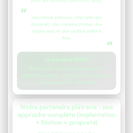
pour les finitions (peinture, sols).
Une bonne plâtrerie, c’est celle qui
disparaît : des cloisons droites, des
angles nets et une surface prête à
finir.
Le standard TRUVY
Diagnostic + implantation au laser +
systèmes adaptés + joints/bandes soignés +
chantier propre + devis clair.
Notre partenaire plâtrerie : une
approche complète (implantation
+ finition + propreté)