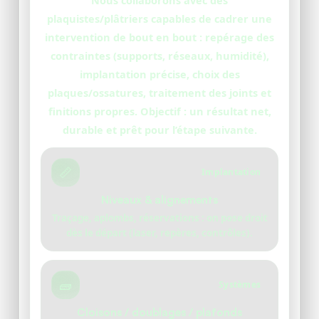
Nous collaborons avec des
plaquistes/plâtriers capables de cadrer une
intervention de bout en bout : repérage des
contraintes (supports, réseaux, humidité),
implantation précise, choix des
plaques/ossatures, traitement des joints et
finitions propres. Objectif : un résultat net,
durable et prêt pour l’étape suivante.
📏
Implantation
Niveaux & alignements
Traçage, aplombs, réservations : on pose droit
dès le départ (laser, repères, contrôles).
🧱
Systèmes
Cloisons / doublages / plafonds