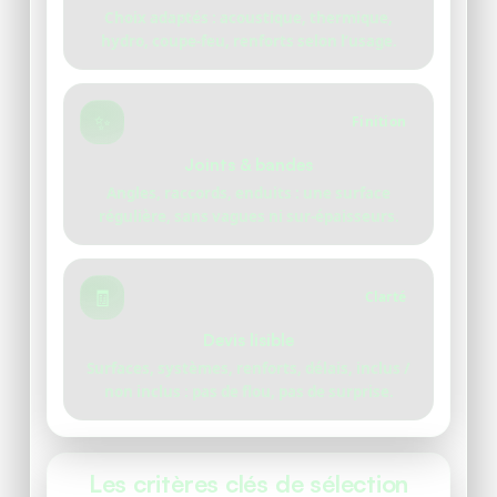
Choix adaptés : acoustique, thermique,
hydro, coupe-feu, renforts selon l’usage.
✨
Finition
Joints & bandes
Angles, raccords, enduits : une surface
régulière, sans vagues ni sur-épaisseurs.
🧾
Clarté
Devis lisible
Surfaces, systèmes, renforts, délais, inclus /
non inclus : pas de flou, pas de surprise.
Les critères clés de sélection