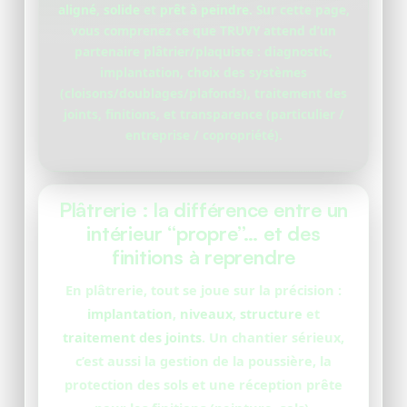
aligné
,
solide
et
prêt à peindre
. Sur cette page,
vous comprenez ce que TRUVY attend d’un
partenaire plâtrier/plaquiste : diagnostic,
implantation, choix des systèmes
(cloisons/doublages/plafonds), traitement des
joints, finitions, et transparence (particulier /
entreprise / copropriété).
Plâtrerie : la différence entre un
intérieur “propre”… et des
finitions à reprendre
En plâtrerie, tout se joue sur la précision :
implantation
,
niveaux
,
structure
et
traitement des joints
. Un chantier sérieux,
c’est aussi la gestion de la poussière, la
protection des sols et une réception prête