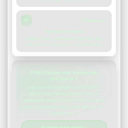
💬
Transparence
Explications claires
Implantation, contraintes, options : vous
comprenez le “pourquoi” et le “comment”.
Prêt à lancer vos travaux de
plomberie ?
Décrivez votre besoin en 2 minutes :
TRUVY vous met en relation avec un
partenaire adapté à votre zone et à votre
projet (rénovation, fuite, salle de bain, WC,
chauffe-eau…).
Je veux mon devis
→