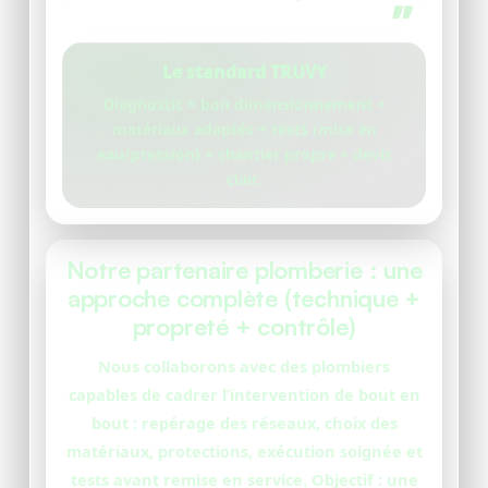
Le standard TRUVY
Diagnostic + bon dimensionnement +
matériaux adaptés + tests (mise en
eau/pression) + chantier propre + devis
clair.
Notre partenaire plomberie : une
approche complète (technique +
propreté + contrôle)
Nous collaborons avec des plombiers
capables de cadrer l’intervention de bout en
bout : repérage des réseaux, choix des
matériaux, protections, exécution soignée et
tests avant remise en service. Objectif : une