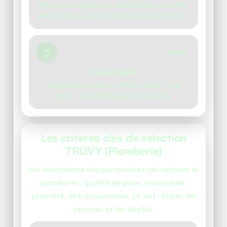
Mise en eau/pression, contrôle des raccords,
pentes d’évacuation, absence de suintement.
🧾
Clarté
Devis lisible
Prestations, options, délais, inclus / non
inclus : pas de flou, pas de surprise.
Les critères clés de sélection
TRUVY (Plomberie)
On sélectionne des partenaires qui cadrent la
plomberie : qualité de pose, étanchéité,
propreté, et transparence. Le but : éviter les
reprises et les dégâts.