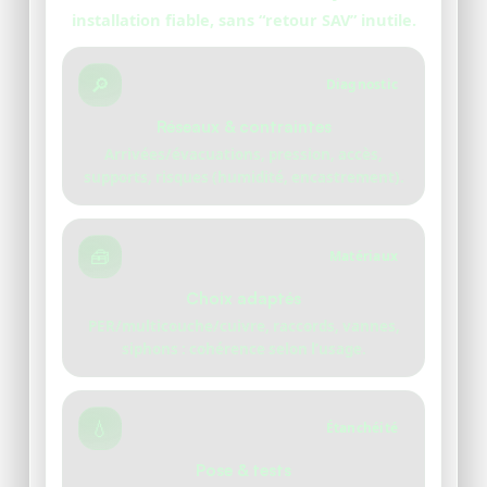
installation fiable, sans “retour SAV” inutile.
🔎
Diagnostic
Réseaux & contraintes
Arrivées/évacuations, pression, accès,
supports, risques (humidité, encastrement).
🧰
Matériaux
Choix adaptés
PER/multicouche/cuivre, raccords, vannes,
siphons : cohérence selon l’usage.
💧
Étanchéité
Pose & tests