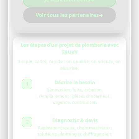
Voir tous les partenaires
→
Les étapes d’un projet de plomberie avec
TRUVY
Simple, cadré, rapide : on qualifie, on oriente, on
sécurise.
Décrire le besoin
1
Rénovation, fuite, création,
remplacement : pièces concernées,
urgence, contraintes.
Diagnostic & devis
2
Repérage réseaux, choix matériaux,
solutions, planning et chiffrage clair.