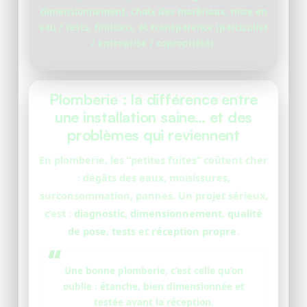
dimensionnement, choix des matériaux, mise en
eau / tests, finitions, et transparence (particulier
/ entreprise / copropriété).
Plomberie : la différence entre
une installation saine… et des
problèmes qui reviennent
En plomberie, les “petites fuites” coûtent cher
: dégâts des eaux, moisissures,
surconsommation, pannes. Un projet sérieux,
c’est :
diagnostic
,
dimensionnement
,
qualité
de pose
,
tests
et
réception propre
.
Une bonne plomberie, c’est celle qu’on
oublie : étanche, bien dimensionnée et
testée avant la réception.