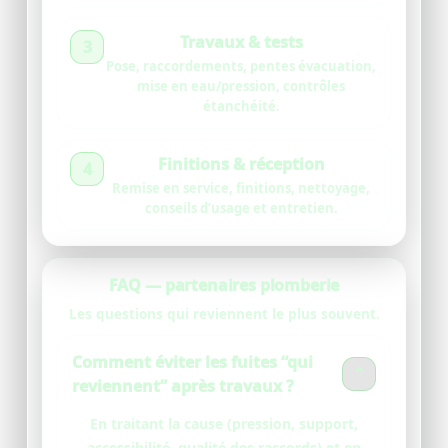
Travaux & tests
3
Pose, raccordements, pentes évacuation,
mise en eau/pression, contrôles
étanchéité.
Finitions & réception
4
Remise en service, finitions, nettoyage,
conseils d’usage et entretien.
FAQ — partenaires plomberie
Les questions qui reviennent le plus souvent.
Comment éviter les fuites “qui
⌄
reviennent” après travaux ?
En traitant la cause (pression, support,
accessibilité, qualité des raccords) et en