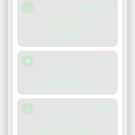
📐
Dimensionnement
Débit & pression
Sections cohérentes, pertes de charge,
réglages : une installation qui “fonctionne”
vraiment.
🛡️
Prévention
Anti-fuite & sécurité
Vannes d’arrêt, groupes de sécurité, clapets si
besoin, accès maintenance.
🧼
Propreté
Chantier propre
Protections, évacuation, finitions : le résultat
est net, pas “à reprendre”.