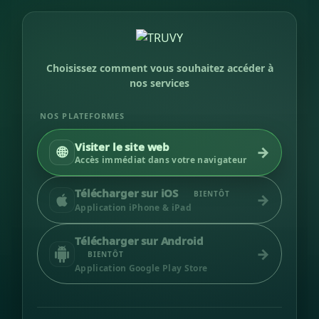
Se rendre au contenu
Choisissez comment vous souhaitez accéder à
nos services
NOS PLATEFORMES
Visiter le site web
🌐
→
Accès immédiat dans votre navigateur
Télécharger sur iOS
BIENTÔT
→
Application iPhone & iPad
Télécharger sur Android
→
BIENTÔT
Application Google Play Store