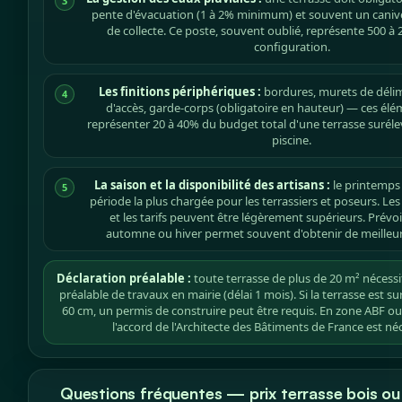
3
pente d'évacuation (1 à 2% minimum) et souvent un caniv
de collecte. Ce poste, souvent oublié, représente 500 à 2
configuration.
Les finitions périphériques :
bordures, murets de délimi
4
d'accès, garde-corps (obligatoire en hauteur) — ces él
représenter 20 à 40% du budget total d'une terrasse surél
piscine.
La saison et la disponibilité des artisans :
le printemps (
5
période la plus chargée pour les terrassiers et poseurs. Les 
et les tarifs peuvent être légèrement supérieurs. Prévoi
automne ou hiver permet souvent d'obtenir de meilleur
Déclaration préalable :
toute terrasse de plus de 20 m² nécessi
préalable de travaux en mairie (délai 1 mois). Si la terrasse est s
60 cm, un permis de construire peut être requis. En zone ABF ou
l'accord de l'Architecte des Bâtiments de France est néc
Questions fréquentes — prix terrasse bois o