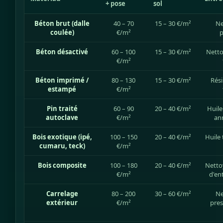
+ pose
sol
Béton brut (dalle
40 – 70
15 – 30 €/m²
Ne
coulée)
€/m²
p
Béton désactivé
60 – 100
15 – 30 €/m²
Netto
€/m²
Béton imprimé /
80 – 130
15 – 30 €/m²
Rési
estampé
€/m²
Pin traité
60 – 90
20 – 40 €/m²
Huile
autoclave
€/m²
an
Bois exotique (ipé,
100 – 150
20 – 40 €/m²
Huile 
cumaru, teck)
€/m²
Bois composite
100 – 180
20 – 40 €/m²
Netto
€/m²
d'en
Carrelage
80 – 200
30 – 60 €/m²
Ne
extérieur
€/m²
pres