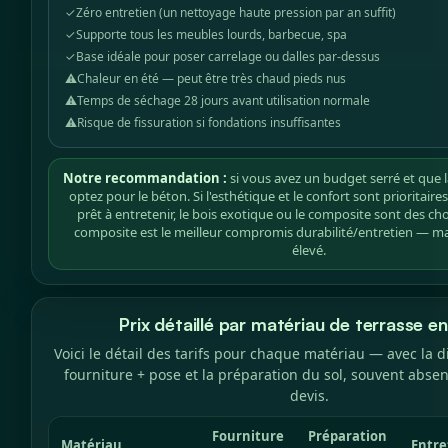
✓
Zéro entretien (un nettoyage haute pression par an suffit)
✓
Supporte tous les meubles lourds, barbecue, spa
✓
Base idéale pour poser carrelage ou dalles par-dessus
⚠
Chaleur en été — peut être très chaud pieds nus
⚠
Temps de séchage 28 jours avant utilisation normale
⚠
Risque de fissuration si fondations insuffisantes
Notre recommandation :
si vous avez un budget serré et que l
optez pour le béton. Si l'esthétique et le confort sont prioritaire
prêt à entretenir, le bois exotique ou le composite sont des cho
composite est le meilleur compromis durabilité/entretien — mai
élevé.
Prix détaillé par matériau de terrasse 
Voici le détail des tarifs pour chaque matériau — avec la di
fourniture + pose et la préparation du sol, souvent abse
devis.
Fourniture
Préparation
Matériau
Entre