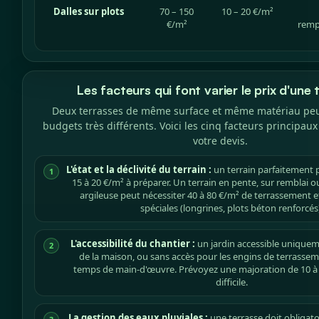
Dalles sur plots
70 – 150
10 – 20 €/m²
€/m²
remp
Les facteurs qui font varier le prix d'une 
Deux terrasses de même surface et même matériau peu
budgets très différents. Voici les cinq facteurs principaux
votre devis.
L'état et la déclivité du terrain :
un terrain parfaitement p
1
15 à 20 €/m² à préparer. Un terrain en pente, sur remblai 
argileuse peut nécessiter 40 à 80 €/m² de terrassement 
spéciales (longrines, plots béton renforcés)
L'accessibilité du chantier :
un jardin accessible uniqueme
2
de la maison, ou sans accès pour les engins de terrasseme
temps de main-d'œuvre. Prévoyez une majoration de 10 à 2
difficile.
La gestion des eaux pluviales :
une terrasse doit obligat