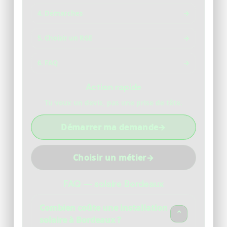
4. Démarches
→
5. Choisir un RGE
→
6. FAQ
→
Action rapide
Tu veux un devis, pas une prise de tête.
Démarrer ma demande
→
Choisir un métier
→
FAQ – solaire Bordeaux
Combien coûte une installation
⌄
solaire à Bordeaux ?