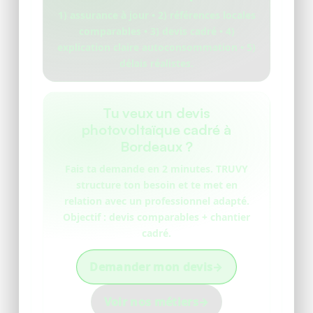
1) assurance à jour • 2) références locales
comparables • 3) devis cadré • 4)
explication claire autoconsommation • 5)
délais réalistes.
Tu veux un devis
photovoltaïque cadré à
Bordeaux ?
Fais ta demande en 2 minutes. TRUVY
structure ton besoin et te met en
relation avec un professionnel adapté.
Objectif :
devis comparables
+
chantier
cadré
.
Demander mon devis
→
Voir nos métiers
→