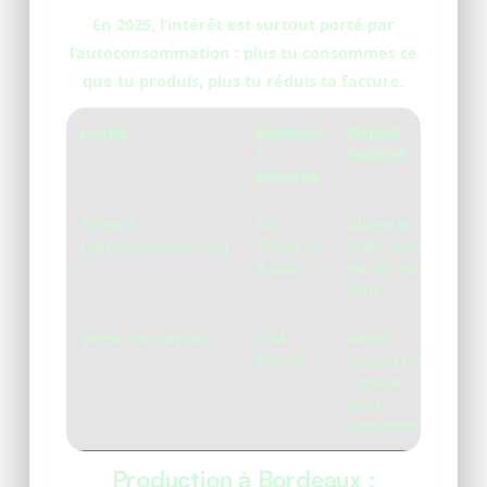
En 2025, l’intérêt est surtout porté par
l’autoconsommation
: plus tu consommes ce
que tu produis, plus tu réduis ta facture.
Levier
Montant
Impact
/
concret
principe
Prime à
80
Allège le
l’autoconsommation
€/kWc
(≤
coût, mais
9 kWc)
ne fait pas
tout.
Vente du surplus
0,04
Moins
€/kWh
intéressant
: mieux
vaut
consommer.
Production à Bordeaux :