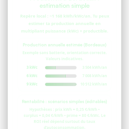
estimation simple
Repère local :
~1 168 kWh/kWc/an
. Tu peux
estimer ta production annuelle en
multipliant puissance (kWc) × productible.
Production annuelle estimée (Bordeaux)
Exemple sans batterie, orientation correcte.
Valeurs indicatives.
3 kWc
3 504
kWh/an
6 kWc
7 008
kWh/an
9 kWc
10 512
kWh/an
Rentabilité : scénarios simples (éditables)
Hypothèses : prix kWh =
0,25
€/kWh
•
surplus =
0,04
€/kWh
• prime =
80
€/kWc
. Le
ROI réel dépend surtout du
taux
d’autoconsommation
.