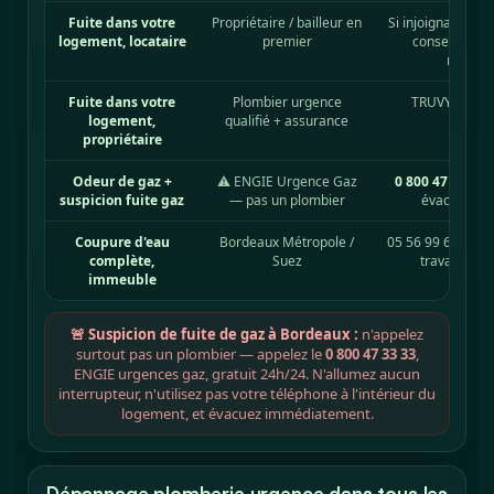
Fuite dans votre
Propriétaire / bailleur en
Si injoignable : 
logement, locataire
premier
conservez les
rembou
Fuite dans votre
Plombier urgence
TRUVY — plom
logement,
qualifié + assurance
Girond
propriétaire
Odeur de gaz +
⚠ ENGIE Urgence Gaz
0 800 47 33 33
,
suspicion fuite gaz
— pas un plombier
évacuez im
Coupure d'eau
Bordeaux Métropole /
05 56 99 68 48 — 
complète,
Suez
travaux pr
immeuble
bm.bor
🚨 Suspicion de fuite de gaz à Bordeaux :
n'appelez
surtout pas un plombier — appelez le
0 800 47 33 33
,
ENGIE urgences gaz, gratuit 24h/24. N'allumez aucun
interrupteur, n'utilisez pas votre téléphone à l'intérieur du
logement, et évacuez immédiatement.
Dépannage plomberie urgence dans tous les