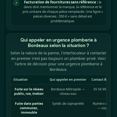
Facturation de fournitures sans référence :
le
🚩
devis doit mentionner la marque, la référence et le
prix unitaire de chaque pièce remplacée. Une ligne «
pièces diverses : 350 € » sans détail est
problématique.
Qui appeler en urgence plomberie à
Bordeaux selon la situation ?
Selon la nature de la panne, l'interlocuteur à contacter
en premier n'est pas toujours un plombier privé. Voici
l'arbre de décision pour une urgence plomberie à
Bordeaux.
Situation
Qui appeler en premier
Contact Bordea
Fuite sur le réseau
Bordeaux Métropole —
05 56 99 68 48,
public, rue, trottoir
réseau eau
ré
Fuite dans parties
Syndic de copropriété
Numéro d'urgenc
communes,
— souvent sur
immeuble