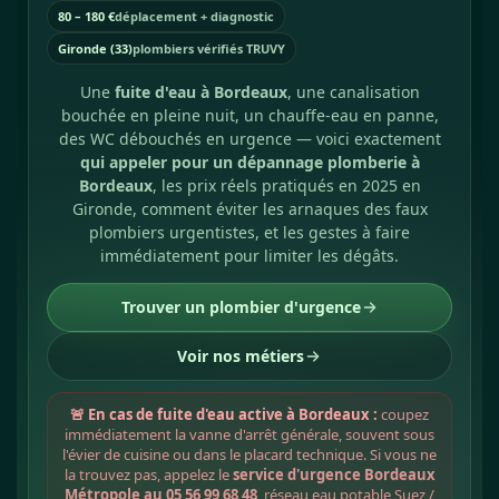
80 – 180 €
déplacement + diagnostic
Gironde (33)
plombiers vérifiés TRUVY
Une
fuite d'eau à Bordeaux
, une canalisation
bouchée en pleine nuit, un chauffe-eau en panne,
des WC débouchés en urgence — voici exactement
qui appeler pour un dépannage plomberie à
Bordeaux
, les prix réels pratiqués en 2025 en
Gironde, comment éviter les arnaques des faux
plombiers urgentistes, et les gestes à faire
immédiatement pour limiter les dégâts.
Trouver un plombier d'urgence
Voir nos métiers
🚨 En cas de fuite d'eau active à Bordeaux :
coupez
immédiatement la vanne d'arrêt générale, souvent sous
l'évier de cuisine ou dans le placard technique. Si vous ne
la trouvez pas, appelez le
service d'urgence Bordeaux
Métropole au 05 56 99 68 48
, réseau eau potable Suez /