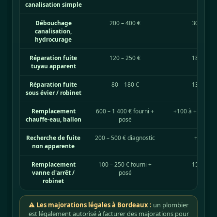
canalisation simple
Débouchage
200 – 400 €
300 – 60
canalisation,
hydrocurage
Réparation fuite
120 – 250 €
180 – 40
tuyau apparent
Réparation fuite
80 – 180 €
130 – 28
sous évier / robinet
Remplacement
600 – 1 400 € fourni +
+100 à +200 € s
chauffe-eau, ballon
posé
nuit
Recherche de fuite
200 – 500 € diagnostic
+50% nu
non apparente
Remplacement
100 – 250 € fourni +
150 – 35
vanne d'arrêt /
posé
robinet
⚠ Les majorations légales à Bordeaux :
un plombier
est légalement autorisé à facturer des majorations pour