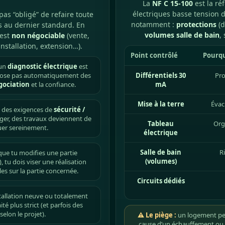
La
NF C 15-100
est la ré
électriques basse tension d
 pas “obligé” de refaire toute
notamment :
protections
(d
pas au dernier standard. En
volumes salle de bain
,
 est
non négociable
(vente,
installation, extension…).
Point contrôlé
Pourqu
 un
diagnostic électrique
est
mpose pas automatiquement des
Différentiels 30
Pro
gociation
et la confiance.
mA
Mise à la terre
Évac
 des exigences de
sécurité /
anger, des travaux deviennent de
Tableau
Org
ouer sereinement.
électrique
Salle de bain
R
ue tu modifies une partie
(volumes)
), tu dois viser une réalisation
es sur la partie concernée.
Circuits dédiés
tallation neuve ou totalement
é plus strict (et parfois des
elon le projet).
⚠ Le piège :
un logement peu
cause d’un échauffement ou d