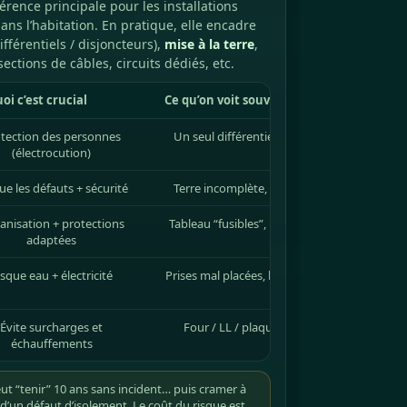
férence principale pour les installations
ans l’habitation. En pratique, elle encadre
ifférentiels / disjoncteurs),
mise à la terre
,
 sections de câbles, circuits dédiés, etc.
oi c’est crucial
Ce qu’on voit souvent dans l’ancien
tection des personnes
Un seul différentiel, ou absent, ou mal di
(électrocution)
ue les défauts + sécurité
Terre incomplète, prises sans terre, liaison
anisation + protections
Tableau “fusibles”, repérage absent, circuit
adaptées
isque eau + électricité
Prises mal placées, luminaires non adaptés, 
protection
Évite surcharges et
Four / LL / plaques sur un même circuit “b
échauffements
t “tenir” 10 ans sans incident… puis cramer à
’un défaut d’isolement. Le coût du risque est