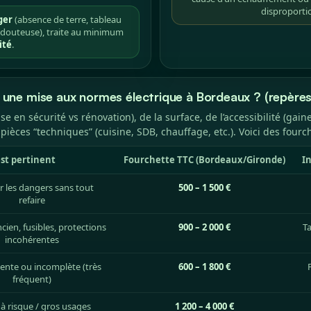
disproporti
ger
(absence de terre, tableau
au douteuse), traite au minimum
ité
.
une mise aux normes électrique à Bordeaux ? (repère
se en sécurité vs rénovation), de la surface, de l’accessibilité (gai
èces “techniques” (cuisine, SDB, chauffage, etc.). Voici des fourche
st pertinent
Fourchette TTC (Bordeaux/Gironde)
I
r les dangers sans tout
500 – 1 500 €
refaire
cien, fusibles, protections
900 – 2 000 €
Ta
incohérentes
sente ou incomplète (très
600 – 1 800 €
fréquent)
 à risque / gros usages
1 200 – 4 000 €