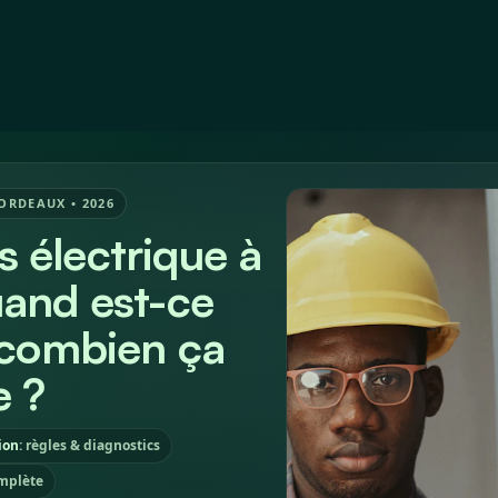
Devis
À propos
Articles
BORDEAUX • 2026
 électrique à
uand est-ce
t combien ça
e ?
ion
: règles & diagnostics
omplète