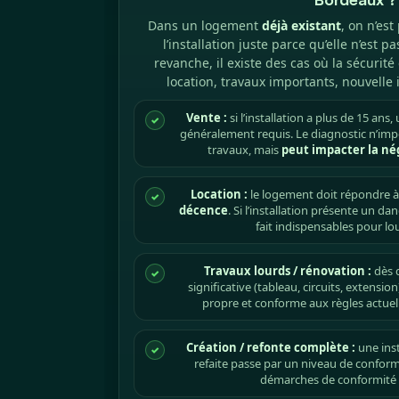
Dans un logement
déjà existant
, on n’est
l’installation juste parce qu’elle n’est 
revanche, il existe des cas où la sécurité
location, travaux importants, nouvelle 
Vente :
si l’installation a plus de 15 ans,
✓
généralement requis. Le diagnostic n’i
travaux, mais
peut impacter la né
Location :
le logement doit répondre à
✓
décence
. Si l’installation présente un d
fait indispensables pour l
Travaux lourds / rénovation :
dès q
✓
significative (tableau, circuits, extension
propre et conforme aux règles actuell
Création / refonte complète :
une ins
✓
refaite passe par un niveau de conformit
démarches de conformité s