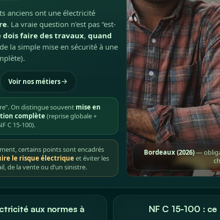
anciens ont une électricité
re
. La vraie question n’est pas “est-
e dois faire des travaux
,
quand
de la simple mise en sécurité à une
mplète).
Voir nos métiers
ire”. On distingue souvent
mise en
tion complète
(reprise globale +
NF C 15-100).
ment, certains points sont encadrés
Bordeaux (2026)
— obliga
ire le risque électrique
et éviter les
ch
 de la vente ou d’un sinistre.
ctricité aux normes à
NF C 15-100 : ce 