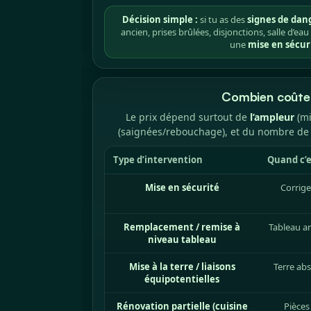
Décision simple :
si tu as des
signes de dan
ancien, prises brûlées, disjonctions, salle d’e
une
mise en sécur
Combien coûte 
Le prix dépend surtout de
l’ampleur
(mi
(saignées/rebouchage), et du nombre de pi
Type d’intervention
Quand c’e
Mise en sécurité
Corrige
Remplacement / remise à
Tableau an
niveau tableau
Mise à la terre / liaisons
Terre ab
équipotentielles
Rénovation partielle (cuisine
Pièces