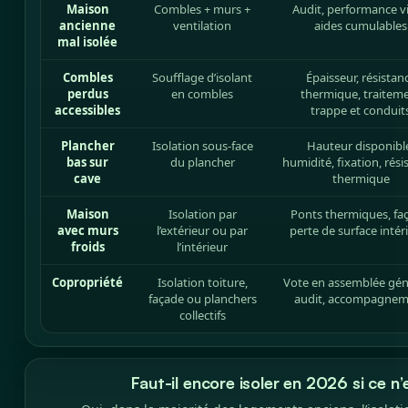
Maison
Combles + murs +
Audit, performance vi
ancienne
ventilation
aides cumulables
mal isolée
Combles
Soufflage d’isolant
Épaisseur, résistan
perdus
en combles
thermique, traitem
accessibles
trappe et conduit
Plancher
Isolation sous-face
Hauteur disponibl
bas sur
du plancher
humidité, fixation, rési
cave
thermique
Maison
Isolation par
Ponts thermiques, fa
avec murs
l’extérieur ou par
perte de surface intér
froids
l’intérieur
Copropriété
Isolation toiture,
Vote en assemblée gén
façade ou planchers
audit, accompagne
collectifs
Faut-il encore isoler en 2026 si ce n’