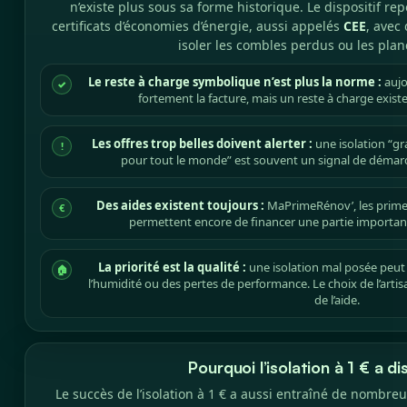
n’existe plus sous sa forme historique. Le dispositif re
certificats d’économies d’énergie, aussi appelés
CEE
, avec
isoler les combles perdus ou les plan
Le reste à charge symbolique n’est plus la norme :
aujo
✓
fortement la facture, mais un reste à charge existe
Les offres trop belles doivent alerter :
une isolation “gra
!
pour tout le monde” est souvent un signal de déma
Des aides existent toujours :
MaPrimeRénov’, les primes 
€
permettent encore de financer une partie important
La priorité est la qualité :
une isolation mal posée peut
🏠
l’humidité ou des pertes de performance. Le choix de l’art
de l’aide.
Pourquoi l’isolation à 1 € a d
Le succès de l’isolation à 1 € a aussi entraîné de nombreu