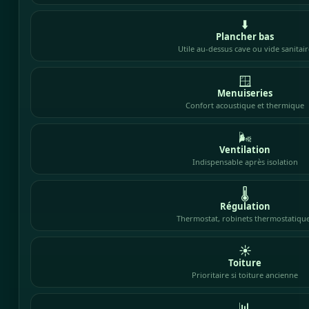
⬇️
Plancher bas
Utile au-dessus cave ou vide sanitair
🪟
Menuiseries
Confort acoustique et thermique
🌬️
Ventilation
Indispensable après isolation
🌡️
Régulation
Thermostat, robinets thermostatiqu
☀️
Toiture
Prioritaire si toiture ancienne
📊