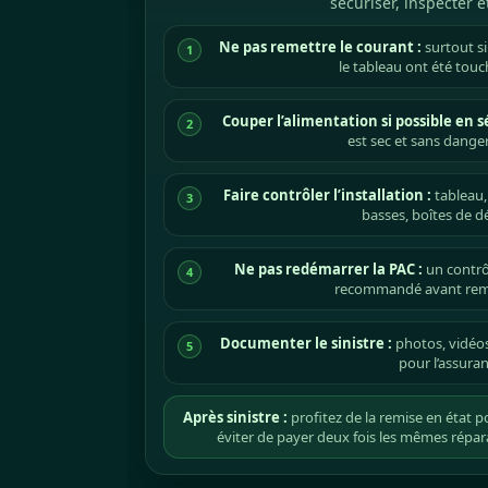
sécuriser, inspecter et
Ne pas remettre le courant :
surtout si
1
le tableau ont été touch
Couper l’alimentation si possible en s
2
est sec et sans dange
Faire contrôler l’installation :
tableau, 
3
basses, boîtes de dé
Ne pas redémarrer la PAC :
un contrôl
4
recommandé avant remi
Documenter le sinistre :
photos, vidéos,
5
pour l’assuran
Après sinistre :
profitez de la remise en état po
éviter de payer deux fois les mêmes répara