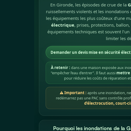
En Gironde, les épisodes de crue de la
G
ruissellements violents et les inondatio
les équipements les plus coûteux d’une m
électrique
, prises, protections, ballo
équipements techniques est souvent l’un d
limiter les d
Demander un devis mise en sécurité élect
À retenir :
dans une maison exposée aux inonda
“empêcher l’eau d’entrer”. Il faut aussi
mettre 
pour réduire les coûts de réparation et f
⚠ Important :
après une inondation, ne 
redémarrez pas une PAC sans contrôle profes
d’électrocution, court-ci
Pourquoi les inondations de la 