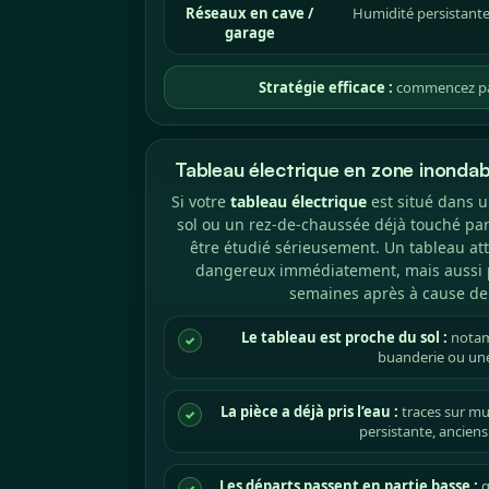
Réseaux en cave /
Humidité persistante,
garage
Stratégie efficace :
commencez par 
Tableau électrique en zone inondable
Si votre
tableau électrique
est situé dans u
sol ou un rez-de-chaussée déjà touché par
être étudié sérieusement. Un tableau att
dangereux immédiatement, mais aussi 
semaines après à cause de 
Le tableau est proche du sol :
notam
✓
buanderie ou une
La pièce a déjà pris l’eau :
traces sur mu
✓
persistante, anciens 
Les départs passent en partie basse :
g
✓