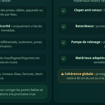
 tester.
matériaux moins sen
 des prises, câbles, appareils ou
Clapet anti-retour :
l
✓
és par l’eau.
écurité :
uniquement si l’accès
Batardeaux :
protec
✓
r immédiat.
différentiels, isolement, prises
Pompe de relevage :
ut
✓
rivation.
e chauffagiste/frigoriste est
Matériaux adaptés 
✓
se en route.
sensible
 niveaux d’eau, factures, devis
⚠ Cohérence globale :
protége
ce.
reste à 40 cm du sol ou si 
ur corriger les points faibles et
tions à la prochaine crue.