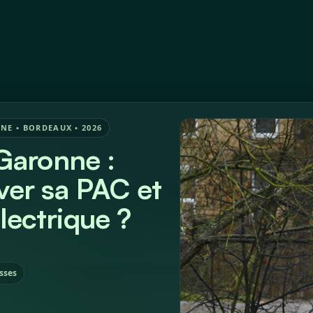
Devis
À propos
Articles
NE • BORDEAUX • 2026
Garonne :
ver sa PAC et
lectrique ?
asses