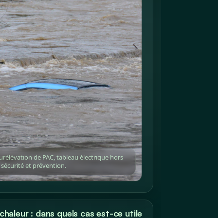
rélévation de PAC, tableau électrique hors
 sécurité et prévention.
haleur : dans quels cas est-ce utile