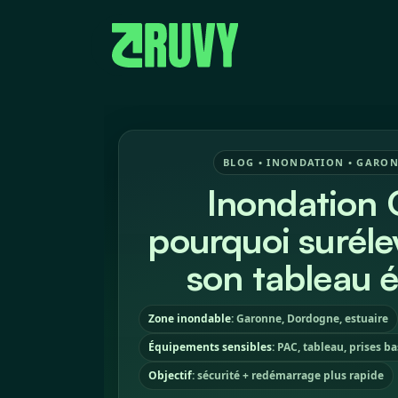
Se rendre au contenu
Nos métiers
BLOG • INONDATION • GARON
Inondation 
pourquoi suréle
son tableau é
Zone inondable
: Garonne, Dordogne, estuaire
Équipements sensibles
: PAC, tableau, prises b
Objectif
: sécurité + redémarrage plus rapide