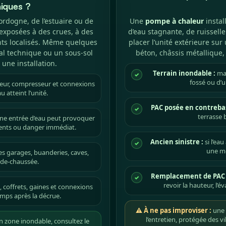
iques ?
Dordogne, de l’estuaire ou de
Une
pompe à chaleur
instal
 exposées à des crues, à des
d’eau stagnante, de ruissell
s localisés. Même quelques
placer l’unité extérieure su
al technique ou un sous-sol
béton, châssis métallique,
une installation.
Terrain inondable :
mai
✓
fossé ou d’
teur, compresseur et connexions
u atteint l’unité.
PAC posée en contrebas
✓
terrasse 
 une entrée d’eau peut provoquer
ments ou danger immédiat.
Ancien sinistre :
si l’eau
✓
une mo
es garages, buanderies, caves,
z-de-chaussée.
Remplacement de PAC 
✓
revoir la hauteur, l’
, coffrets, gaines et connexions
mps après la décrue.
⚠ À ne pas improviser :
une P
l’entretien, protégée des v
n zone inondable, consultez le