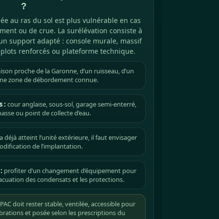
?
lée au ras du sol est plus vulnérable en cas
ement ou de crue. La surélévation consiste à
r un support adapté : console murale, massif
 plots renforcés ou plateforme technique.
son proche de la Garonne, d’un ruisseau, d’un
une zone de débordement connue.
 :
cour anglaise, sous-sol, garage semi-enterré,
basse ou point de collecte d’eau.
 a déjà atteint l’unité extérieure, il faut envisager
dification de l’implantation.
:
profiter d’un changement d’équipement pour
évacuation des condensats et les protections.
AC doit rester stable, ventilée, accessible pour
ibrations et posée selon les prescriptions du