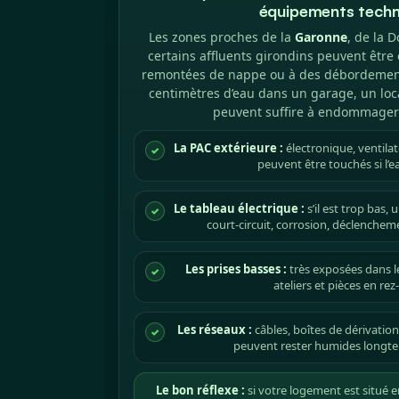
équipements techn
Les zones proches de la
Garonne
, de la 
certains affluents girondins peuvent être
remontées de nappe ou à des débordement
centimètres d’eau dans un garage, un loc
peuvent suffire à endommager 
La PAC extérieure :
électronique, ventila
✓
peuvent être touchés si l’ea
Le tableau électrique :
s’il est trop bas,
✓
court-circuit, corrosion, déclenche
Les prises basses :
très exposées dans l
✓
ateliers et pièces en re
Les réseaux :
câbles, boîtes de dérivation
✓
peuvent rester humides longte
Le bon réflexe :
si votre logement est situé e