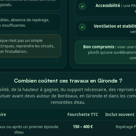
xposés.
Accessibilité :
une PAC
✓
sibles, absence de repérage,
s insuffisantes.
Ventilation et stabilit
✓
ven
ique n’est pas un simple
triques, reprendre les circuits,
Bon compromis :
viser une m
r l’installation.
plutôt qu’une surélévation 
con
Combien coûtent ces travaux en Gironde ?
bilité, de la hauteur à gagner, du support nécessaire, des reprises
se situer avant devis autour de Bordeaux, en Gironde et dans les
remontées d’eau.
aire
Fourchette TTC
Inclut souvent
aux ou après un premier épisode
150 – 400 €
Repérage PA
d’eau