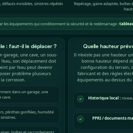
 défauts invisibles, sinistres répétés
Repérage, gaine adaptée, boîtes
haut
les équipements qui conditionnent la sécurité et le redémarrage :
tableau
 : faut-il le déplacer ?
Quelle hauteur prév
n garage, une cave, un sous-
Il n’existe pas une hauteur un
 l’eau, son déplacement doit
bonne hauteur dépend du
eint par l’eau peut devenir
configuration du terrain, 
poser problème plusieurs
fabricant et des règles élec
la corrosion.
équipements au-dessus du 
ment dans un garage, une
 cave.
Historique local :
niveau
✓
rs, plinthes gonflées, humidité
sinistres.
PPRI / documents mai
✓
aines, boîtes et raccordements