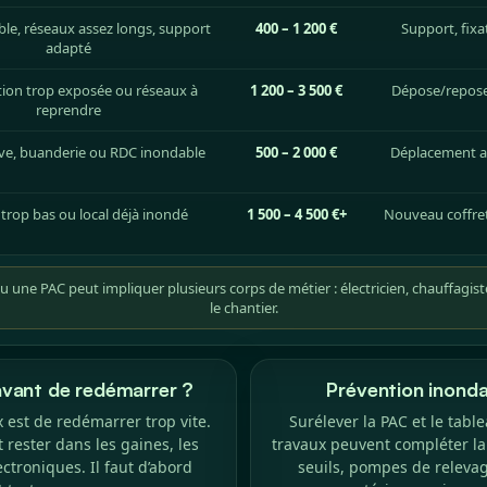
ble, réseaux assez longs, support
400 – 1 200 €
Support, fixa
adapté
ion trop exposée ou réseaux à
1 200 – 3 500 €
Dépose/repose,
reprendre
ve, buanderie ou RDC inondable
500 – 2 000 €
Déplacement app
trop bas ou local déjà inondé
1 500 – 4 500 €+
Nouveau coffret
 une PAC peut impliquer plusieurs corps de métier : électricien, chauffagist
le chantier.
 avant de redémarrer ?
Prévention inondat
est de redémarrer trop vite.
Surélever la PAC et le table
t rester dans les gaines, les
travaux peuvent compléter la 
ectroniques. Il faut d’abord
seuils, pompes de relevage