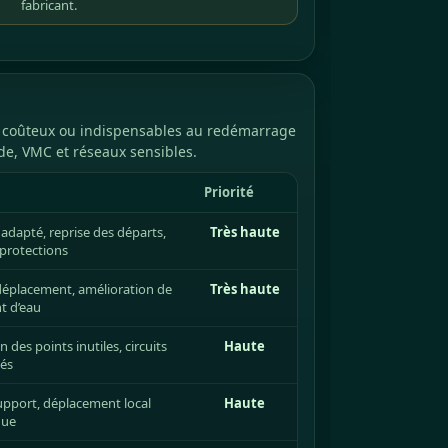
fabricant.
x, coûteux ou indispensables au redémarrage
ude, VMC et réseaux sensibles.
Priorité
adapté, reprise des départs,
Très haute
 protections
 déplacement, amélioration de
Très haute
t d’eau
des points inutiles, circuits
Haute
és
support, déplacement local
Haute
que