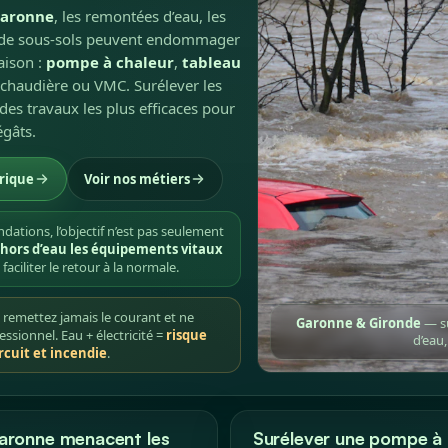
aronne
, les remontées d’eau, les
ns de sous-sols peuvent endommager
aison :
pompe à chaleur
,
tableau
n, chaudière ou VMC. Surélever les
es travaux les plus efficaces pour
égâts.
rique
Voir nos métiers
tions, l’objectif n’est pas seulement
hors d’eau les équipements vitaux
aciliter le retour à la normale.
remettez jamais le courant et ne
Garonne & Gironde
— su
sionnel. Eau + électricité =
risque
d’eau,
rcuit et incendie
.
Garonne menacent les
Surélever une pompe à c