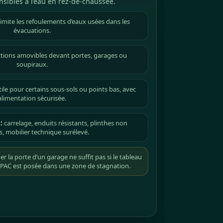
sibles à l’eau en rez-de-chaussée.
imite les refoulements d’eaux usées dans les
évacuations.
tions amovibles devant portes, garages ou
soupiraux.
ile pour certains sous-sols ou points bas, avec
alimentation sécurisée.
:
carrelage, enduits résistants, plinthes non
s, mobilier technique surélevé.
r la porte d’un garage ne suffit pas si le tableau
la PAC est posée dans une zone de stagnation.