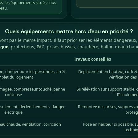
ez les équipements situés sous
’eau.
Quels équipements mettre hors d’eau en priorité ?
 n’ont pas le même impact. Il faut prioriser les éléments dangereu
ique
, protections, PAC, prises basses, chaudière, ballon d’eau cha
Travaux conseillés
ion, danger pour les personnes, arrêt
Déplacement en hauteur, coffret 
plet du logement
vérification des
magée, compresseur touché, panne
Surélévation sur support stable,
coûteuse
l’écoulemen
 d’isolement, déclenchements, danger
Remontée des prises, suppression 
électrique
protég
au chaude, ventilation, corrosion
Pose en hauteur si possible, 
techni