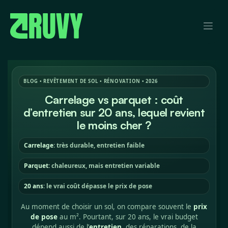
Se rendre au contenu
BLOG • REVÊTEMENT DE SOL • RÉNOVATION • 2026
Carrelage vs parquet : coût
d’entretien sur 20 ans, lequel revient
le moins cher ?
Carrelage
: très durable, entretien faible
Parquet
: chaleureux, mais entretien variable
20 ans
: le vrai coût dépasse le prix de pose
Au moment de choisir un sol, on compare souvent le
prix
de pose
au m². Pourtant, sur 20 ans, le vrai budget
dépend aussi de l’
entretien
, des réparations, de la