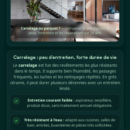
Carrelage ou parquet ?
— comparer le prix d’achat, la
pose, l’entretien et les réparations sur 20 ans.
Carrelage : peu d’entretien, forte durée de vie
Le
carrelage
est l’un des revêtements les plus résistants
dans le temps. Il supporte bien l’humidité, les passages
fréquents, les taches et les nettoyages répétés. En grès
cérame, il peut durer plusieurs décennies avec un entretien
limité.
Entretien courant faible :
aspirateur, serpillière,
✓
produit doux, sans traitement annuel obligatoire.
Très résistant à l’eau :
adapté aux cuisines, salles de
✓
bain, entrées, buanderies et pièces très sollicitées.