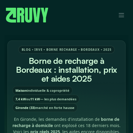
Se rendre au contenu
BLOG • IRVE • BORNE RECHARGE • BORDEAUX • 2025
Borne de recharge à
Bordeaux : installation, prix
et aides 2025
Maison
individuelle & copropriété
7,4 kW
ou
11 kW
— les plus demandées
Gironde (33)
marché en forte hausse
En Gironde, les demandes d'installation de
borne de
recharge à domicile
ont explosé ces 18 derniers mois.
Voici les
prix réels 2025
, les aides encore disponibles,