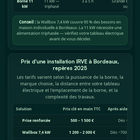
Borne 11
11 kW —
3 à 5 h
Grande batterie,
kW
triphasé
ou multi-
Conseil :
la Wallbox 7,4 kW couvre 95 % des besoins en
maison individuelle à Bordeaux. La 11 kW nécessite une
alimentation triphasée — vérifiez votre tableau électrique
avant de vous décider.
Prix d'une installation IRVE à Bordeaux,
repères 2025
Les tarifs varient selon la puissance de la borne, la
marque choisie, la distance entre votre tableau
électrique et l'emplacement de la borne, et la
complexité des travaux.
Solution
Prix clé en main TTC
Après aides
Prise renforcée
500 – 1 500 €
Dès ~300 €,
Wallbox 7,4 kW
1 200 – 2 000 €
Dès ~700 €, créd