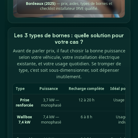
Bordeaux (2025)
— prix, aides, types de bornes et
checklist installateur IRVE qualifié.
Les 3 types de bornes : quelle solution pour
votre cas ?
Avant de parler prix, il faut choisir la bonne puissance
selon votre véhicule, votre installation électrique
existante, et votre usage quotidien. Se tromper de
type, c'est soit sous-dimensionner, soit dépenser
inutilement.
Type
Puissance
Recharge complète
Idéal pour
Prise
3,7 kW —
12 à 20 h
Usage occasio
renforcée
monophasé
rechar
Wallbox
7,4 kW —
6 à 8 h
Usage quotid
7,4 kW
monophasé
individuell
dema