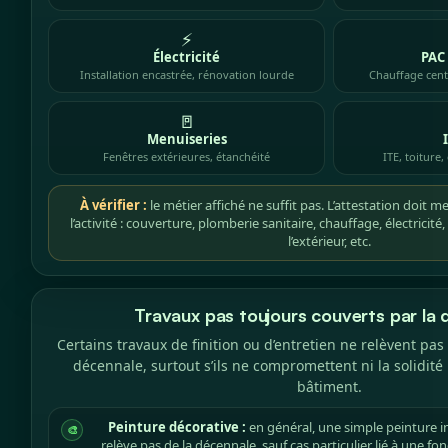
⚡
Électricité
PAC 
Installation encastrée, rénovation lourde
Chauffage cent
🚪
Menuiseries
Fenêtres extérieures, étanchéité
ITE, toiture
À vérifier :
le métier affiché ne suffit pas. L’attestation doit
l’activité : couverture, plomberie sanitaire, chauffage, électricit
l’extérieur, etc.
Travaux pas toujours couverts par la 
Certains travaux de finition ou d’entretien ne relèvent pas
décennale, surtout s’ils ne compromettent ni la solidité
bâtiment.
Peinture décorative :
en général, une simple peinture i
🎨
relève pas de la décennale, sauf cas particulier lié à une fo