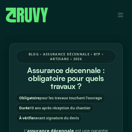
Se rendre au contenu
BLOG • ASSURANCE DÉCENNALE • BTP •
ARTISANS • 2026
Assurance décennale :
obligatoire pour quels
travaux ?
Obligatoire
pour les travaux touchant l’ouvrage
Durée
10 ans après réception du chantier
À vérifier
avant signature du devis
L’
assurance décennale
est une garantie