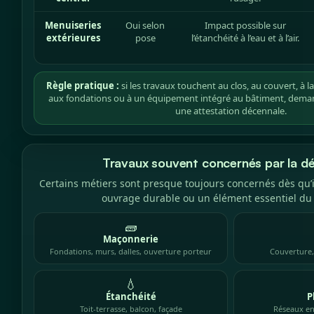
Menuiseries
Oui selon
Impact possible sur
extérieures
pose
l’étanchéité à l’eau et à l’air.
Règle pratique :
si les travaux touchent au clos, au couvert, à la 
aux fondations ou à un équipement intégré au bâtiment, dem
une attestation décennale.
Travaux souvent concernés par la d
Certains métiers sont presque toujours concernés dès qu’i
ouvrage durable ou un élément essentiel du
🧱
Maçonnerie
Fondations, murs, dalles, ouverture porteur
Couverture,
💧
Étanchéité
P
Toit-terrasse, balcon, façade
Réseaux en